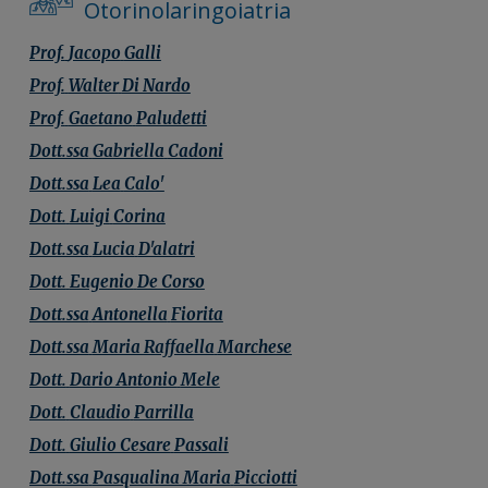
Otorinolaringoiatria
Prof.
Jacopo
Galli
Prof.
Walter
Di Nardo
Prof.
Gaetano
Paludetti
Dott.ssa
Gabriella
Cadoni
Dott.ssa
Lea
Calo'
Dott.
Luigi
Corina
Dott.ssa
Lucia
D'alatri
Dott.
Eugenio
De Corso
Dott.ssa
Antonella
Fiorita
Dott.ssa
Maria Raffaella
Marchese
Dott.
Dario Antonio
Mele
Dott.
Claudio
Parrilla
Dott.
Giulio Cesare
Passali
Dott.ssa
Pasqualina Maria
Picciotti