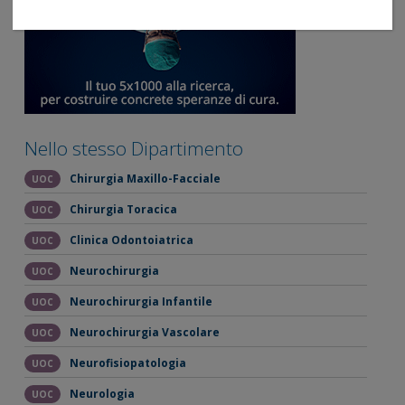
Nello stesso Dipartimento
Chirurgia Maxillo-Facciale
UOC
Chirurgia Toracica
UOC
Clinica Odontoiatrica
UOC
Neurochirurgia
UOC
Neurochirurgia Infantile
UOC
Neurochirurgia Vascolare
UOC
Neurofisiopatologia
UOC
Neurologia
UOC