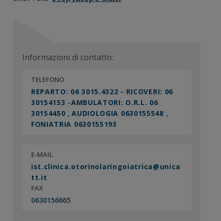
n
i
r
e
n
a
p
c
l
r
i
e
i
p
p
Informazioni di contatto:
m
a
r
TELEFONO
a
l
i
REPARTO: 06 3015.4322 - RICOVERI: 06
r
e
m
30154153 -AMBULATORI: O.R.L. 06
i
a
30154450
,
AUDIOLOGIA 0630155548
,
a
r
FONIATRIA 0630155193
i
a
E-MAIL
ist.clinica.otorinolaringoiatrica@unica
tt.it
FAX
0630156665