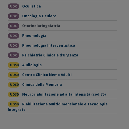
Oculistica
UOC
Oncologia Oculare
UOC
Otorinolaringoiatria
UOC
Pneumologia
UOC
Pneumologia Interventistica
UOC
Psichiatria Clinica e d’Urgenza
UOC
Audiologia
UOSD
Centro Clinico Nemo Adulti
UOSD
Clinica della Memoria
UOSD
Neuroriabilitazione ad alta intensità (cod.75)
UOSD
Riabilitazione Multidimensionale e Tecnologie
UOSD
Integrate