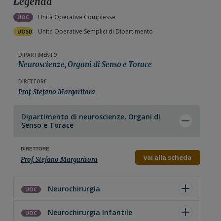
Legenda
n
i
Unità Operative Complesse
e
n
UOC
p
c
Unità Operative Semplici di Dipartimento
UOSD
r
i
i
p
DIPARTIMENTO
Neuroscienze, Organi di Senso e Torace
m
a
a
l
DIRETTORE
Prof. Stefano Margaritora
r
e
i
Dipartimento di
neuroscienze, Organi di
a
Senso e Torace
DIRETTORE
vai alla scheda
Prof. Stefano Margaritora
Neurochirurgia
UOC
Neurochirurgia Infantile
UOC