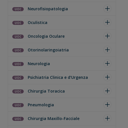
Neurofisiopatologia
UOC
Oculistica
UOC
Oncologia Oculare
UOC
Otorinolaringoiatria
UOC
Neurologia
UOC
Psichiatria Clinica e d’Urgenza
UOC
Chirurgia Toracica
UOC
Pneumologia
UOC
Chirurgia Maxillo-Facciale
UOC