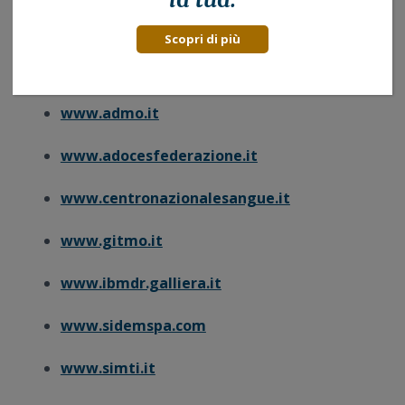
Link utili
Scopri di più
www.adisco.it
www.admo.it
www.adocesfederazione.it
www.centronazionalesangue.it
www.gitmo.it
www.ibmdr.galliera.it
www.sidemspa.com
www.simti.it