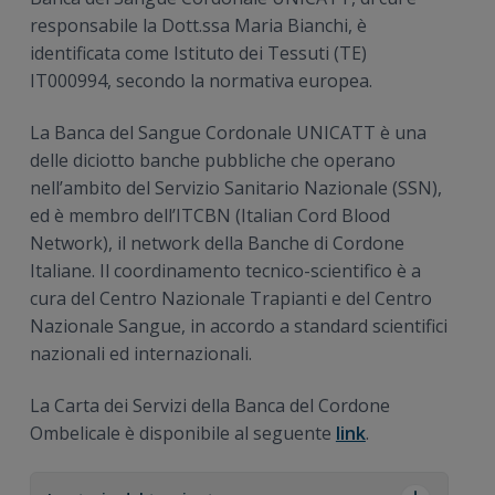
n
i
r
responsabile la Dott.ssa Maria Bianchi, è
e
n
a
identificata come Istituto dei Tessuti (TE)
p
c
l
IT000994, secondo la normativa europea.
r
i
e
i
p
p
La Banca del Sangue Cordonale UNICATT è una
m
a
r
delle diciotto banche pubbliche che operano
a
l
i
nell’ambito del Servizio Sanitario Nazionale (SSN),
r
e
m
ed è membro dell’ITCBN (Italian Cord Blood
i
a
Network), il network della Banche di Cordone
a
r
Italiane. Il coordinamento tecnico-scientifico è a
i
cura del Centro Nazionale Trapianti e del Centro
a
Nazionale Sangue, in accordo a standard scientifici
nazionali ed internazionali.
La Carta dei Servizi della Banca del Cordone
Ombelicale è disponibile al seguente
link
.