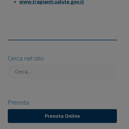
www.t
r
apianti.salute.gov.it
Barra
laterale
Cerca nel sito
primaria
Cercare:
Prenota
Prenota Online