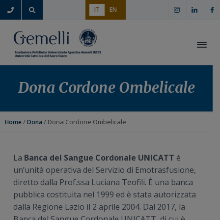
P
P
P
P
IT
EN
a
a
a
a
s
s
s
s
s
s
s
s
a
a
a
a
Apri i
a
a
a
a
l
l
l
l
Dona Cordone Ombelicale
l
c
l
p
a
o
a
i
n
n
b
è
/
/ Dona Cordone Ombelicale
Home
Dona
a
t
a
d
v
e
r
i
i
n
r
p
La
Banca del Sangue Cordonale UNICATT
è
g
u
a
a
un’unità operativa del Servizio di Emotrasfusione,
a
t
l
g
diretto dalla Prof.ssa Luciana Teofili. È una banca
z
o
a
i
pubblica costituita nel 1999 ed è stata autorizzata
i
p
t
n
dalla Regione Lazio il 2 aprile 2004. Dal 2017, la
o
r
e
a
Banca del Sangue Cordonale UNICATT, di cui è