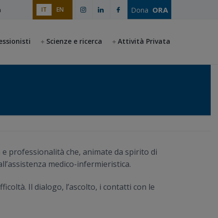
ORA
Dona
IT
EN
a
essionisti
Scienze e ricerca
Attività Privata
 professionalità che, animate da spirito di
all’assistenza medico-infermieristica.
coltà. Il dialogo, l’ascolto, i contatti con le