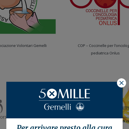
ciazione Volontari Gemelli
COP – Coccinelle per l’oncolo
pediatrica Onlus
X
Per arrivare presto alla
cura