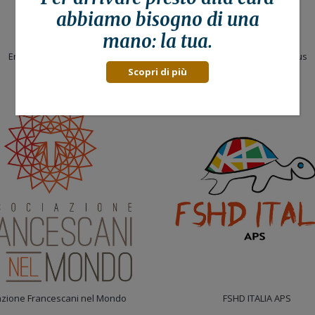
abbiamo bisogno di una
mano: la tua.
Emergenza Sorrisi
Fondazione Lucè Onlus
Scopri di più
azione Francescani nel Mondo
FSHD ITALIA APS