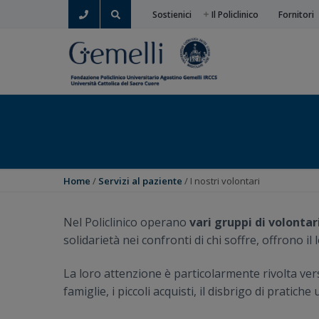
P
P
P
Sostienici
Il Policlinico
Fornitori
Chiama
Cerca
a
a
a
s
s
s
s
s
s
a
a
a
a
a
a
l
l
l
l
c
p
a
o
i
n
n
è
Home
/
Servizi al paziente
/ I nostri volontari
a
t
d
v
e
i
i
n
p
Nel Policlinico operano
vari gruppi di volontar
g
u
a
solidarietà nei confronti di chi soffre, offrono i
a
t
g
La loro attenzione è particolarmente rivolta verso g
z
o
i
famiglie, i piccoli acquisti, il disbrigo di pratich
i
p
n
o
r
a