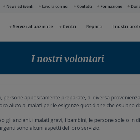
News ed Eventi
Lavora con noi
Contatti
Formazione
Don
Servizi al paziente
Centri
Reparti
I nostri prof
I nostri volontari
i
, persone appositamente preparate, di diversa provenienza e
l loro aiuto ai malati per le esigenze quotidiane che esulano d
li anziani, i malati gravi, i bambini, le persone sole o in diffi
e urgenti sono alcuni aspetti del loro servizio.