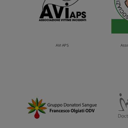
AVI APS
Asso