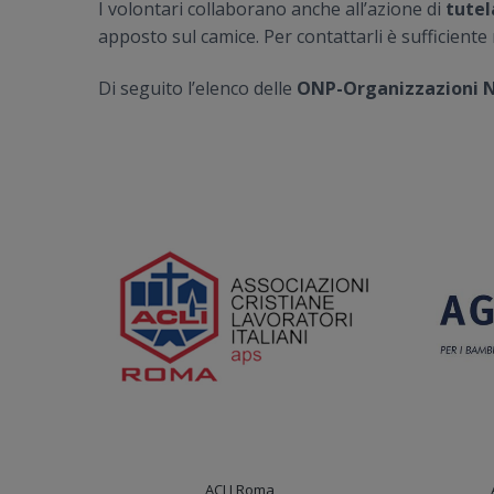
I volontari collaborano anche all’azione di
tutel
n
i
apposto sul camice. Per contattarli è sufficiente 
e
n
p
c
Di seguito l’elenco delle
ONP-Organizzazioni N
r
i
i
p
m
a
a
l
r
e
i
a
ACLI Roma