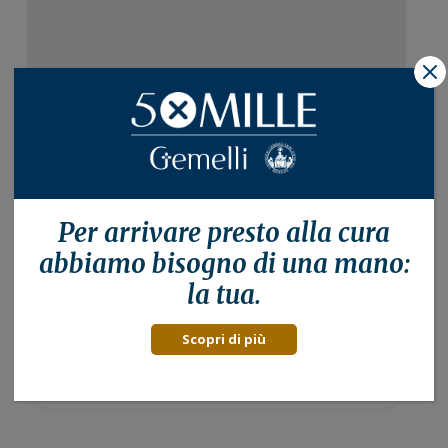
X
Per arrivare presto alla
cura
abbiamo bisogno di una mano:
Barra
la tua.
laterale
Cerca nelle news
Scopri di più
primaria
Cercare: