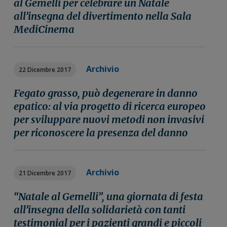
al Gemelli per celebrare un Natale
n
i
r
all’insegna del divertimento nella Sala
e
n
a
MediCinema
p
c
l
r
i
e
i
p
p
Archivio
m
a
r
22 Dicembre 2017
a
l
i
Fegato grasso, può degenerare in danno
r
e
m
epatico: al via progetto di ricerca europeo
i
a
per sviluppare nuovi metodi non invasivi
a
r
per riconoscere la presenza del danno
i
a
Archivio
21 Dicembre 2017
“Natale al Gemelli”, una giornata di festa
all’insegna della solidarietà con tanti
testimonial per i pazienti grandi e piccoli