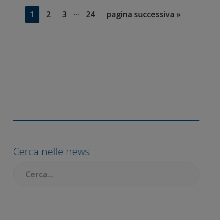
Pagine
…
Pagina
Pagina
Pagina
Pagina
Vai
1
2
3
24
pagina successiva »
interim
alla
omesse
Barra
laterale
primaria
Cerca nelle news
Cercare: