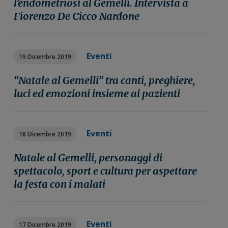
l’endometriosi al Gemelli. Intervista a
n
i
r
Fiorenzo De Cicco Nardone
e
n
a
p
c
l
r
i
e
Eventi
i
p
p
19 Dicembre 2019
m
a
r
“Natale al Gemelli” tra canti, preghiere,
a
l
i
luci ed emozioni insieme ai pazienti
r
e
m
i
a
a
r
Eventi
i
18 Dicembre 2019
a
Natale al Gemelli, personaggi di
spettacolo, sport e cultura per aspettare
la festa con i malati
Eventi
17 Dicembre 2019