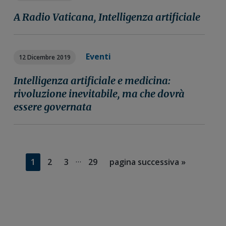
A Radio Vaticana, Intelligenza artificiale
Eventi
12 Dicembre 2019
Intelligenza artificiale e medicina:
rivoluzione inevitabile, ma che dovrà
essere governata
Pagine
…
Pagina
Pagina
Pagina
Pagina
Vai
1
2
3
29
pagina successiva »
interim
alla
omesse