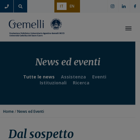
P
P
P
P
IT
EN
a
a
a
a
s
s
s
s
s
s
s
s
a
a
a
a
Apri i
a
a
a
a
l
l
l
l
l
c
l
p
News ed eventi
a
o
a
i
n
n
b
è
Tutte le news
Assistenza
Eventi
a
t
a
d
Istituzionali
Ricerca
v
e
r
i
i
n
r
p
g
u
a
a
/
Home
News ed Eventi
a
t
l
g
z
o
a
i
i
p
t
n
Dal sospetto
o
r
e
a