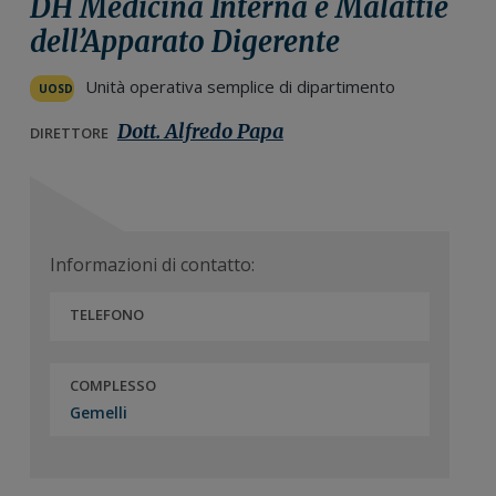
DH Medicina Interna e Malattie
n
i
r
dell’Apparato Digerente
e
n
a
p
c
l
Unità operativa semplice di dipartimento
UOSD
r
i
e
i
p
p
Dott. Alfredo Papa
DIRETTORE
m
a
r
a
l
i
r
e
m
i
a
Informazioni di contatto:
a
r
i
TELEFONO
a
COMPLESSO
Gemelli