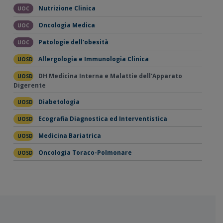
Nutrizione Clinica
UOC
Oncologia Medica
UOC
Patologie dell'obesità
UOC
Allergologia e Immunologia Clinica
UOSD
DH Medicina Interna e Malattie dell'Apparato
UOSD
Digerente
Diabetologia
UOSD
Ecografia Diagnostica ed Interventistica
UOSD
Medicina Bariatrica
UOSD
Oncologia Toraco-Polmonare
UOSD