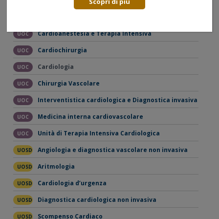
Scopri di più
Nello stesso Dipartimento
Cardioanestesia e Terapia Intensiva
UOC
Cardiochirurgia
UOC
Cardiologia
UOC
Chirurgia Vascolare
UOC
Interventistica cardiologica e Diagnostica invasiva
UOC
Medicina interna cardiovascolare
UOC
Unità di Terapia Intensiva Cardiologica
UOC
Angiologia e diagnostica vascolare non invasiva
UOSD
Aritmologia
UOSD
Cardiologia d’urgenza
UOSD
Diagnostica cardiologica non invasiva
UOSD
Scompenso Cardiaco
UOSD