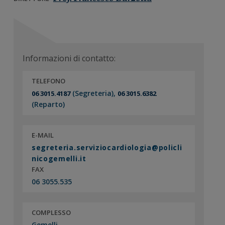
n
i
r
e
n
a
p
c
l
r
i
e
i
p
p
Informazioni di contatto:
m
a
r
TELEFONO
a
l
i
(Segreteria),
06 3015.4187
06 3015.6382
r
e
m
(Reparto)
i
a
a
r
i
E-MAIL
a
segreteria.serviziocardiologia@policli
nicogemelli.it
FAX
06 3055.535
COMPLESSO
Gemelli