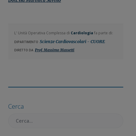
Dott.ssa
Marinica
Savino
L' Unità Operativa Complessa di
Cardiologia
fa parte di:
Scienze Cardiovascolari - CUORE
DIPARTIMENTO
Prof. Massimo Massetti
DIRETTO DA
Barra
laterale
Cerca
primaria
Cercare: