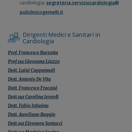
cardiologia:
segreteria.
serviziocardiologia@
policlinicogemelli.it
Dirigenti Medici e Sanitari in
Cardiologia
Prof.
Francesco
Burzotta
Prof.ssa
Giovanna
Liuzzo
Dott.
Luigi
Cappannoli
Dott.
Antonio
De Vita
Dott.
Francesco
Fracassi
Dott.ssa
Carolina
Ierardi
Dott.
Fabio
Infusino
Dott.
Aureliano
Ruggio
Dott.ssa
Eleonora
Santucci