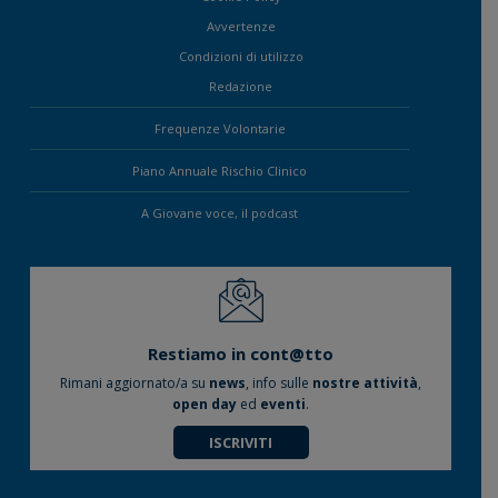
Avvertenze
Condizioni di utilizzo
Redazione
Frequenze Volontarie
Piano Annuale Rischio Clinico
A Giovane voce, il podcast
Restiamo in cont@tto
Rimani aggiornato/a su
news
, info sulle
nostre attività
,
open day
ed
eventi
.
ISCRIVITI