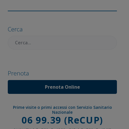
Barra
laterale
Cerca
primaria
Cercare:
Prenota
Prenota Online
Prime visite o primi accessi con Servizio Sanitario
Nazionale
Chiama
06 99.39 (ReCUP)