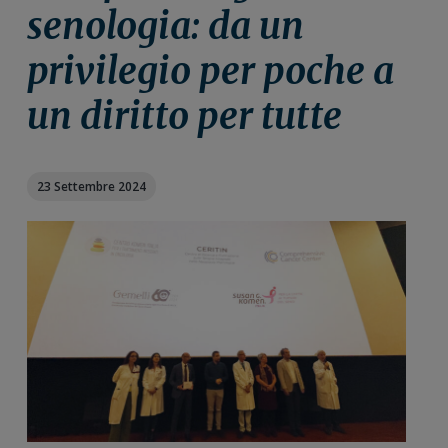
n
i
r
senologia: da un
e
n
a
privilegio per poche a
p
c
l
r
i
e
un diritto per tutte
i
p
p
m
a
r
a
l
i
r
e
m
23 Settembre 2024
i
a
a
r
i
a