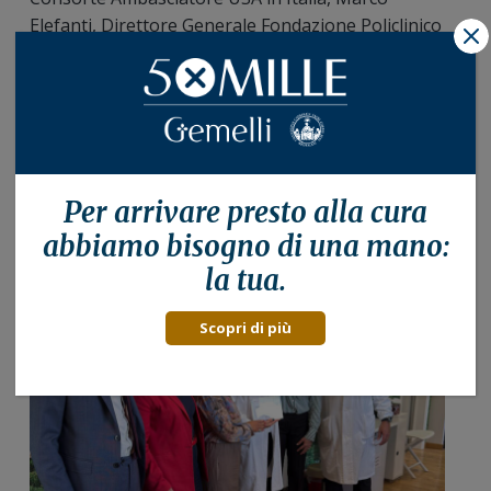
Elefanti, Direttore Generale Fondazione Policlinico
X
A. Gemelli IRCCS, Riccardo Masetti, Direttore UOC
Chirurgia Senologica Fondazione Policlinico A.
Gemelli IRCCS, Direttore CERITIN Università
Cattolica Sacro Cuore.
Per arrivare presto alla
cura
abbiamo bisogno di una mano:
la tua.
Scopri di più