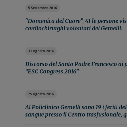
n
i
r
5 Settembre 2016
e
n
a
p
c
l
“Domenica del Cuore”, 41 le persone visi
r
i
e
cardiochirurghi volontari del Gemelli.
i
p
p
m
a
r
a
l
i
31 Agosto 2016
r
e
m
i
a
Discorso del Santo Padre Francesco ai 
a
r
“ESC Congress 2016”
i
a
25 Agosto 2016
Al Policlinico Gemelli sono 19 i feriti de
sangue presso il Centro trasfusionale, g