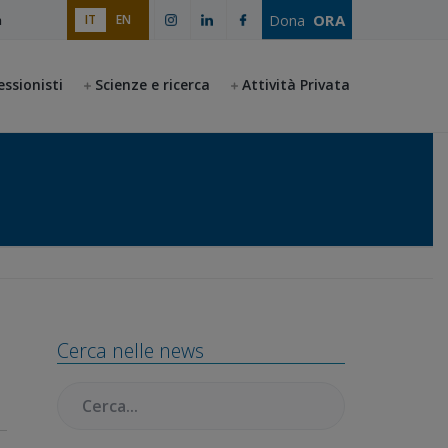
ORA
Dona
IT
EN
a
essionisti
Scienze e ricerca
Attività Privata
Barra
Cerca nelle news
laterale
Cercare:
primaria