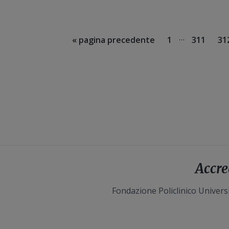
Pagine
…
Vai
Pagina
Pagina
Pa
«
pagina precedente
1
311
31
interim
alla
omesse
Accre
Fondazione Policlinico Universi