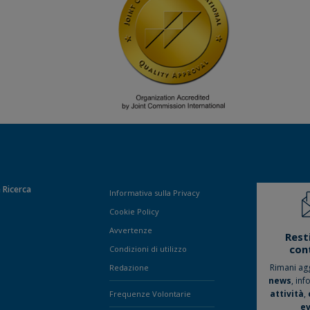
 Ricerca
Informativa sulla Privacy
Cookie Policy
Avvertenze
Rest
con
Condizioni di utilizzo
Rimani ag
Redazione
news
, inf
attività
,
Frequenze Volontarie
ev