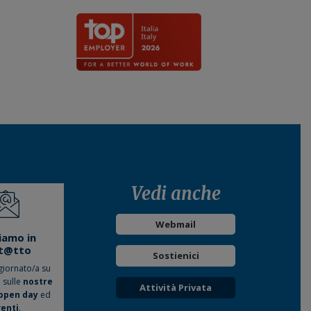
Vedi anche
Webmail
iamo in
t@tto
Sostienici
giornato/a su
o sulle
nostre
Attività Privata
open day
ed
enti
.