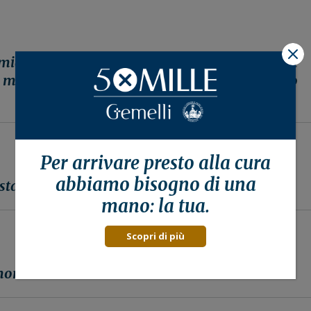
X
mia nel 1998:”La mia notte perfetta a Roma (in
da mia moglie all’ospedale Gemelli di Roma sono
Per arrivare presto alla
cura
abbiamo bisogno di una
state aumenta rischio .
mano: la tua.
Scopri di più
i della testa e del collo.