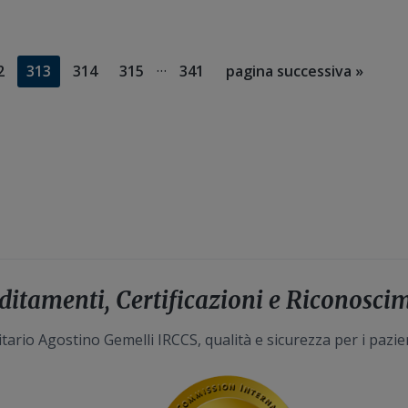
Pagine
…
gina
Pagina
Pagina
Pagina
Pagina
Vai
2
313
314
315
341
pagina successiva »
interim
alla
omesse
ditamenti, Certificazioni e Riconosci
tario Agostino Gemelli IRCCS, qualità e sicurezza per i pazie