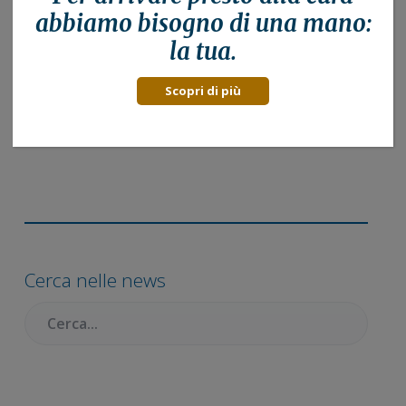
abbiamo bisogno di una mano:
la tua.
Scopri di più
Barra
laterale
Cerca nelle news
primaria
Cercare: