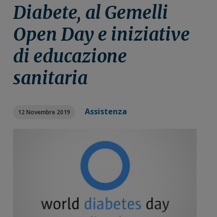
n
i
r
Diabete, al Gemelli
e
n
a
Open Day e iniziative
p
c
l
r
i
e
di educazione
i
p
p
m
a
r
sanitaria
a
l
i
r
e
m
i
a
Assistenza
12 Novembre 2019
a
r
i
a