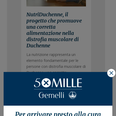
NutriDuchenne, il
progetto che promuove
una corretta
alimentazione nella
distrofia muscolare di
Duchenne
La nutrizione rappresenta un
elemento fondamentale per le
persone con distrofia muscolare di
Duchenne: una corretta
X
alimentazione contribuisce a ...
Leggi
Per arrivare presto alla
cura