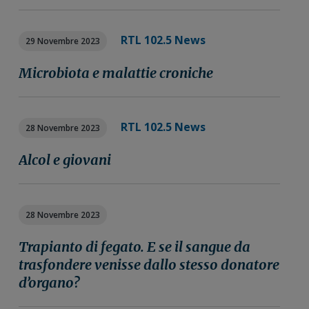
n
i
r
e
n
a
RTL 102.5 News
29 Novembre 2023
p
c
l
r
i
e
Microbiota e malattie croniche
i
p
p
m
a
r
a
l
i
RTL 102.5 News
28 Novembre 2023
r
e
m
i
a
Alcol e giovani
a
r
i
a
28 Novembre 2023
Trapianto di fegato. E se il sangue da
trasfondere venisse dallo stesso donatore
d’organo?