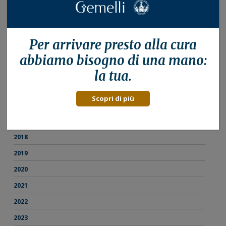
Best of ASCO 2026: le novità dal congresso
americano di oncologia commentate dagli esperti
del Gemelli
Per arrivare presto alla
cura
abbiamo bisogno di una mano:
Archivio
la tua.
2015
Scopri di più
2016
2017
2018
2019
2020
2021
2022
2023