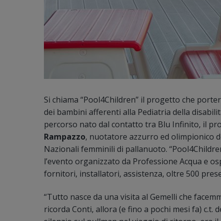
Si chiama “Pool4Children” il progetto che porterà
dei bambini afferenti alla Pediatria della disabil
percorso nato dal contatto tra Blu Infinito, il p
Rampazzo
, nuotatore azzurro ed olimpionico d
Nazionali femminili di pallanuoto. “Pool4Childre
l’evento organizzato da Professione Acqua e ospi
fornitori, installatori, assistenza, oltre 500 pres
“Tutto nasce da una visita al Gemelli che facemm
ricorda Conti, allora (e fino a pochi mesi fa) c.t.