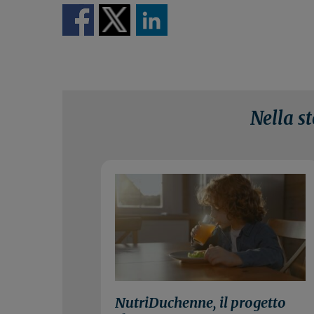
Nella s
29 Luglio 2
NutriDuchenne, il progetto