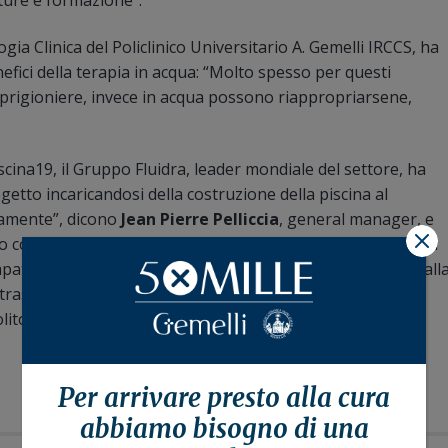
tture e formazione”.
logia Clinica del Policlinico Universitario A. Gemelli IRCCS, ha
fici della terapia in acqua: “Molto spesso per questi
prigioniere, invece in acqua possono riappropriarsene,
cina19, il Gruppo Fluidra, leader mondiale del settore, ha
etto incaricandosi della costruzione della piscina al
tamente”, dicono
Jean Pierre Pelliccia
, general manager, e
X
convinto il team, i valori e la sostenibilità. Sarà anche una
mpatto zero, ma siamo pronti. Fra le nostre mission, oltre all
 trasparenza. E ci piace anche l’idea di raccontare il nostro
lito ci rappresentano”.
Per arrivare presto alla
cura
abbiamo bisogno di una