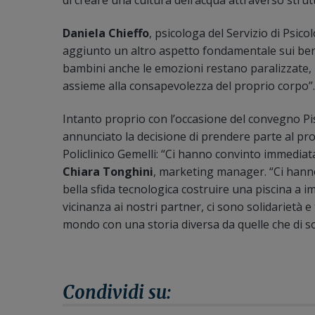
di creare una cultura dell’acqua attraverso stru
Daniela Chieffo
, psicologa del Servizio di Psico
aggiunto un altro aspetto fondamentale sui bene
bambini anche le emozioni restano paralizzate, 
assieme alla consapevolezza del proprio corpo”.
Intanto proprio con l’occasione del convegno Pis
annunciato la decisione di prendere parte al prog
Policlinico Gemelli: “Ci hanno convinto immedia
Chiara Tonghini
, marketing manager. “Ci hanno 
bella sfida tecnologica costruire una piscina a i
vicinanza ai nostri partner, ci sono solidarietà e
mondo con una storia diversa da quelle che di so