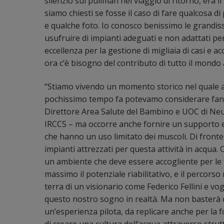
silenzio sul pullman nel viaggio di ritorno, era il
siamo chiesti se fosse il caso di fare qualcosa di
e qualche foto. Io conosco benissimo le grandissim
usufruire di impianti adeguati e non adattati per 
eccellenza per la gestione di migliaia di casi e a
ora c’è bisogno del contributo di tutto il mondo 
“Stiamo vivendo un momento storico nel quale a
pochissimo tempo fa potevamo considerare fant
Direttore Area Salute del Bambino e UOC di Neurop
IRCCS – ma occorre anche fornire un supporto e l
che hanno un uso limitato dei muscoli. Di fronte 
impianti attrezzati per questa attività in acqua. 
un ambiente che deve essere accogliente per le fa
massimo il potenziale riabilitativo, e il percorso r
terra di un visionario come Federico Fellini e v
questo nostro sogno in realtà. Ma non basterà 
un’esperienza pilota, da replicare anche per la fo