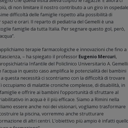
 segno che quella visita aveva colpito le ragazze. E allora ci
 più, di non limitare il nostro contributo a un giro in ospedal
e difficoltà delle famiglie rispetto alla possibilità di
spazi e orari. Il reparto di pediatria del Gemelli è una
ccoglie famiglie da tutta Italia. Per segnare questo gol, però,
acqua”.
pplichiamo terapie farmacologiche e innovazioni che fino a
ascienza, – ha spiegato il professor
Eugenio Mercuri
,
sichiatria Infantile del Policlinico Universitario A. Gemelli
’acqua in questo caso amplifica le potenzialità dei bambini
a questa necessità ci scontriamo con la difficoltà di trovare
Ci occupiamo di malattie croniche complesse, di disabilità, in
miglie e offrire ai bambini l’opportunità di sfruttare al
iabilitativo in acqua è il più efficace. Siamo a Rimini nella
ogliamo essere anche noi dei visionari, vogliamo trasformare
costruire la piscina, vorremmo anche strutturare
rmazione di altri centri. L’obiettivo più ampio è infatti quell