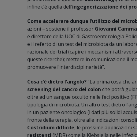
infine c’è quella dell’
ingegnerizzazione dei pro
Come accelerare dunque l’utilizzo del microb
azioni – sostiene il professor
Giovanni Camma
e direttore della UOC di Gastroenterologia Policli
e il referto di un test del microbiota da un laborato
razionale dei trial (capire i meccanismi attraverso l
queste ricerche); mettere in comunicazione il mon
promuovere l’interdisciplinarietà”.
Cosa c’è dietro l’angolo?
“La prima cosa che arri
screening del cancro del colon
che potrà guida
oltre ad un sangue occulto nelle feci positivo (F
tipologia di microbiota. Un altro test dietro l’a
in un paziente oncologico (i dati più solidi acqu
fronte della terapia, oltre alle indicazioni consol
Costridium difficile
, le prossime applicazioni s
resistenti
(MDR) come la Klebsiella nelle infezi