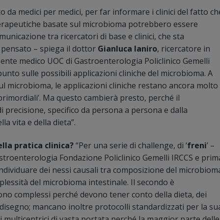
tto da medici per medici, per far informare i clinici del fatto ch
-terapeutiche basate sul microbioma potrebbero essere
unicazione tra ricercatori di base e clinici, che sta
pensato – spiega il dottor
Gianluca Ianiro
, ricercatore in
igente medico UOC di Gastroenterologia Policlinico Gemelli
punto sulle possibili applicazioni cliniche del microbioma. A
sul microbioma, le applicazioni cliniche restano ancora molto
‘primordiali’. Ma questo cambierà presto, perché il
i precisione, specifico da persona a persona e dalla
a vita e della dieta”.
la pratica clinica?
“Per una serie di challenge, di ‘
freni
’ –
stroenterologia Fondazione Policlinico Gemelli IRCCS e prim
 individuare dei nessi causali tra composizione del microbiom
mplessità del microbioma intestinale. Il secondo è
 sono complessi perché devono tener conto della dieta, dei
 disegno; mancano inoltre protocolli standardizzati per la su
 multicentrici di vasta portata perché la maggior parte delle