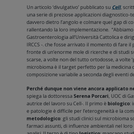
Un articolo ‘divulgativo’ pubblicato su
Cell
, scri
una serie di preziose applicazioni diagnostico
davvero dietro l’angolo e colmare quel gap di com
rallentando la loro implementazione. “Abbiamo 
Gastroenterologia all’Università Cattolica e dir
IRCCS -. che fosse arrivato il momento di fare il 
fronte di un’enorme mole di ricerche e di studi 
scarse, a volte non del tutto ortodosse, a volte 
microbioma è il target perfetto per la medicina d
composizione variabile a seconda degli eventi dell
Perché dunque non viene ancora applicato nel
spiega la dottoressa
Serena Porcari
, UOC di Ga
autrice del lavoro su Cell-. Il primo è
biologico
:
e patologie è difficile per l’eterogeneità e la co
metodologico
: gli studi clinici sul microbioma
farmaci assunti, di influenze ambientali nel loro
analisi. Il terzo è di tipo
logistico
: mancano studi