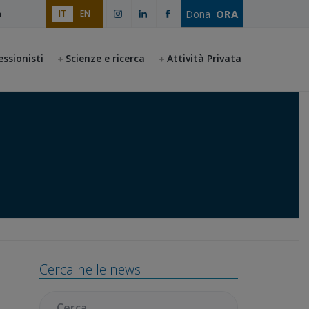
ORA
Dona
IT
EN
a
essionisti
Scienze e ricerca
Attività Privata
Barra
Cerca nelle news
laterale
primaria
Cercare: