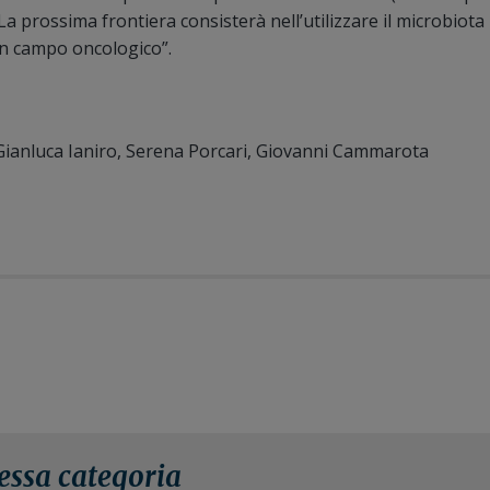
La prossima frontiera consisterà nell’utilizzare il microbiota
in campo oncologico”.
, Gianluca Ianiro, Serena Porcari, Giovanni Cammarota
tessa categoria