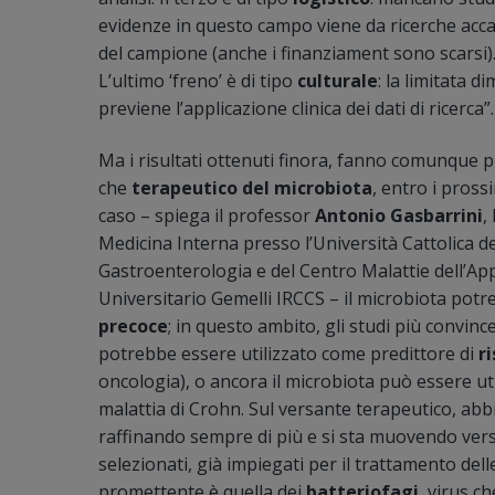
evidenze in questo campo viene da ricerche acc
del campione (anche i finanziament sono scarsi). 
L’ultimo ‘freno’ è di tipo
culturale
: la limitata 
previene l’applicazione clinica dei dati di ricerca”.
Ma i risultati ottenuti finora, fanno comunque p
che
terapeutico del microbiota
, entro i pross
caso – spiega il professor
Antonio Gasbarrini
,
Medicina Interna presso l’Università Cattolica d
Gastroenterologia e del Centro Malattie dell’Ap
Universitario Gemelli IRCCS – il microbiota pot
precoce
; in questo ambito, gli studi più convinc
potrebbe essere utilizzato come predittore di
r
oncologia), o ancora il microbiota può essere uti
malattia di Crohn. Sul versante terapeutico, abb
raffinando sempre di più e si sta muovendo ver
selezionati, già impiegati per il trattamento delle
promettente è quella dei
batteriofagi
, virus ch