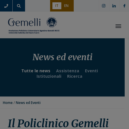
P
P
P
P
IT
EN
a
a
a
a
s
s
s
s
s
s
s
s
a
a
a
a
Apri i
a
a
a
a
l
l
l
l
l
c
l
p
News ed eventi
a
o
a
i
n
n
b
è
Tutte le news
Assistenza
Eventi
a
t
a
d
Istituzionali
Ricerca
v
e
r
i
i
n
r
p
g
u
a
a
/
Home
News ed Eventi
a
t
l
g
z
o
a
i
i
p
t
n
Il Policlinico Gemelli
o
r
e
a