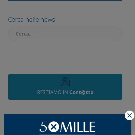
Barra
laterale
Cerca nelle news
primaria
Cercare:
RESTIAMO IN
Cont@tto
X
I più letti
Istituzionali
04 Maggio 2026