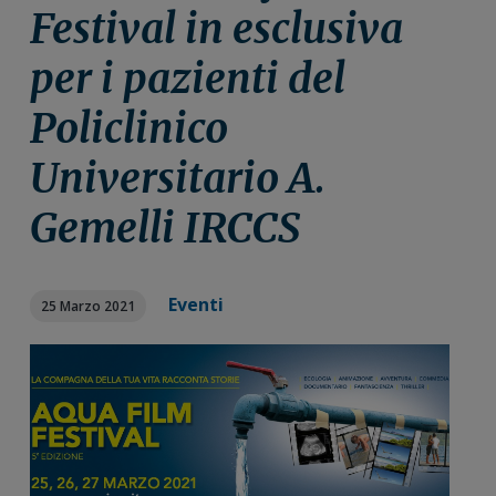
n
i
r
Festival in esclusiva
e
n
a
per i pazienti del
p
c
l
r
i
e
Policlinico
i
p
p
m
a
r
Universitario A.
a
l
i
r
e
m
Gemelli IRCCS
i
a
a
r
i
Eventi
25 Marzo 2021
a