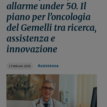
n
i
r
allarme under 50. Il
e
n
a
piano per l’oncologia
p
c
l
r
i
e
del Gemelli tra ricerca,
i
p
p
m
a
r
assistenza e
a
l
i
r
e
m
innovazione
i
a
a
r
i
Assistenza
2 Febbraio 2026
a