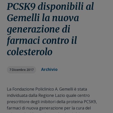
n
i
r
PCSK9 disponibili al
e
n
a
Gemelli la nuova
p
c
l
r
i
e
generazione di
i
p
p
m
a
r
farmaci contro il
a
l
i
r
e
m
colesterolo
i
a
a
r
i
Archivio
7 Dicembre 2017
a
La Fondazione Policlinico A. Gemelli è stata
individuata dalla Regione Lazio quale centro
prescrittore degli inibitori della proteina PCSK9,
farmaci di nuova generazione per la cura del