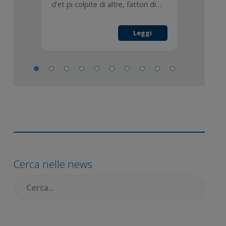
d'et pi colpite di altre, fattori di…
Leggi
Barra
laterale
Cerca nelle news
primaria
Cercare: