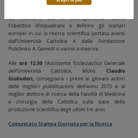
Scopri di più
Fondazione Policlinico Universitario A. Gemelli.
Gli interventi che si susseguiranno hanno
l’obiettivo d’inquadrare e definire gli scenari
europei in cui la ricerca scientifica portata avanti
dall’Università Cattolica e dalla Fondazione
Policlinico A. Gemelli si vanno a inserire.
Alle
ore 12.30
l’Assistente Ecclesiastico Generale
dell’Università Cattolica, Mons.
Claudio
Giuliodori,
consegnerà i premi ai giovani autori
delle migliori pubblicazioni dell’anno 2015 e al
miglior dottore di ricerca della Facoltà di Medicina
e chirurgia della Cattolica sulla base della
produzione scientifica degli ultimi tre anni.
Comunicato Stampa Giornata per la Ricerca