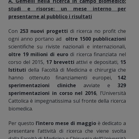
A. Gemelli nella ricerca in campo biomedico:
studi e risorse: un mese interno per
presentarne al pubblico i risultati
Con
253 nuovi progetti
di ricerca no profit che
ogni anno portano ad
oltre 1500 pubblicazioni
scientifiche su riviste nazionali e internazionali,
oltre
19 milioni di euro
di ricerca finanziata nel
corso del 2015,
17 brevetti
attivi e depositati,
15
Istituti
della Facoltà di Medicina e chirurgia che
hanno ottenuto finanziamenti europei,
142
sperimentazioni cliniche
avviate e
329
sperimentazioni in corso nel 2016
, l’Università
Cattolica è impegnatissima sul fronte della ricerca
biomedica.
Per questo
l
’intero mese di maggio
è dedicato a
presentare l’attività di ricerca che viene svolta
dalla Facoltà di Medicina e Chirurgia dell’Università