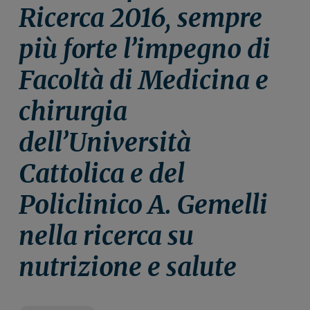
n
i
r
Ricerca 2016, sempre
e
n
a
più forte l’impegno di
p
c
l
r
i
e
Facoltà di Medicina e
i
p
p
m
a
r
chirurgia
a
l
i
r
e
m
dell’Università
i
a
a
r
Cattolica e del
i
Policlinico A. Gemelli
a
nella ricerca su
nutrizione e salute