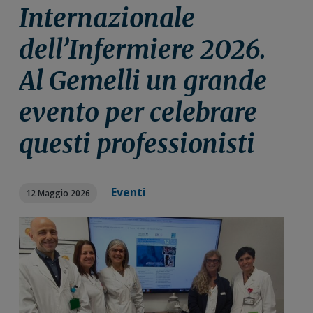
n
i
r
Internazionale
e
n
a
dell’Infermiere 2026.
p
c
l
r
i
e
Al Gemelli un grande
i
p
p
m
a
r
evento per celebrare
a
l
i
r
e
m
questi professionisti
i
a
a
r
i
Eventi
12 Maggio 2026
a