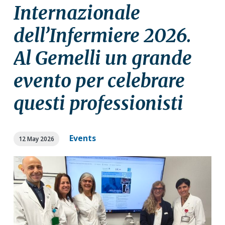
a
a
Internazionale
t
r
dell’Infermiere 2026.
i
o
Al Gemelli un grande
n
evento per celebrare
questi professionisti
Events
12 May 2026