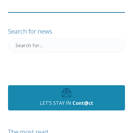
Primary
Sidebar
Search for news
Search
for
LET’S STAY IN
Cont@ct
The most read