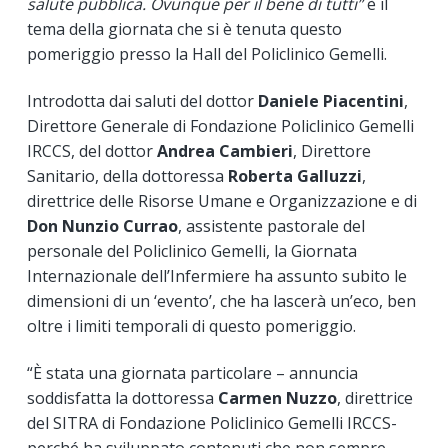
salute pubblica. Ovunque per il bene di tutti”
è il
tema della giornata che si è tenuta questo
pomeriggio presso la Hall del Policlinico Gemelli.
Introdotta dai saluti del dottor
Daniele Piacentini
,
Direttore Generale di Fondazione Policlinico Gemelli
IRCCS, del dottor
Andrea Cambieri
, Direttore
Sanitario, della dottoressa
Roberta Galluzzi
,
direttrice delle Risorse Umane e Organizzazione e di
Don Nunzio Currao
, assistente pastorale del
personale del Policlinico Gemelli, la Giornata
Internazionale dell’Infermiere ha assunto subito le
dimensioni di un ‘evento’, che ha lascerà un’eco, ben
oltre i limiti temporali di questo pomeriggio.
“È stata una giornata particolare – annuncia
soddisfatta la dottoressa
Carmen Nuzzo
, direttrice
del SITRA di Fondazione Policlinico Gemelli IRCCS-
perché ha sviluppato contenuti che non sempre