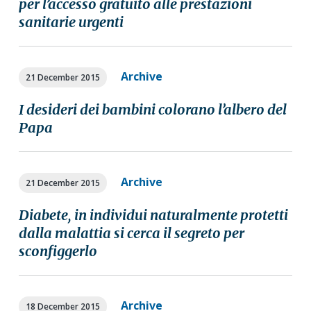
per l’accesso gratuito alle prestazioni
a
a
sanitarie urgenti
t
r
i
o
Archive
n
21 December 2015
I desideri dei bambini colorano l’albero del
Papa
Archive
21 December 2015
Diabete, in individui naturalmente protetti
dalla malattia si cerca il segreto per
sconfiggerlo
Archive
18 December 2015