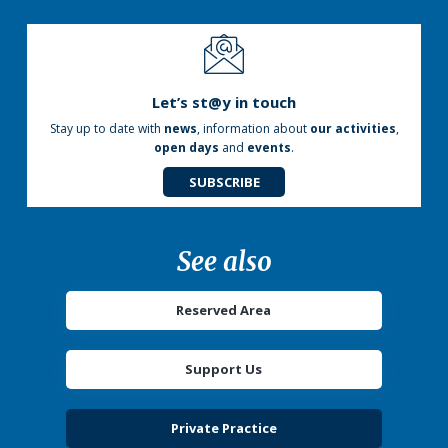
Let’s st@y in touch
Stay up to date with
news
, information about
our activities
,
open days
and
events
.
SUBSCRIBE
See also
Reserved Area
Support Us
Private Practice