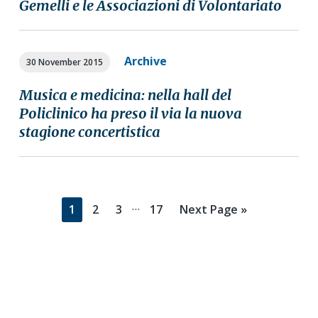
Gemelli e le Associazioni di Volontariato
Archive
30 November 2015
Musica e medicina: nella hall del
Policlinico ha preso il via la nuova
stagione concertistica
Interim
…
Page
Page
Page
Page
Go
1
2
3
17
Next Page »
pages
to
omitted