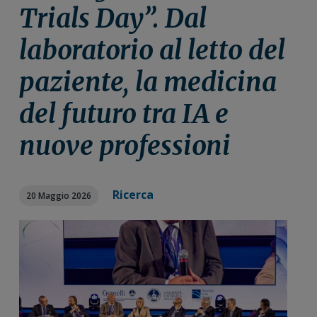
n
i
r
Trials Day”. Dal
e
n
a
laboratorio al letto del
p
c
l
r
i
e
paziente, la medicina
i
p
p
m
a
r
del futuro tra IA e
a
l
i
r
e
m
nuove professioni
i
a
a
r
i
Ricerca
20 Maggio 2026
a