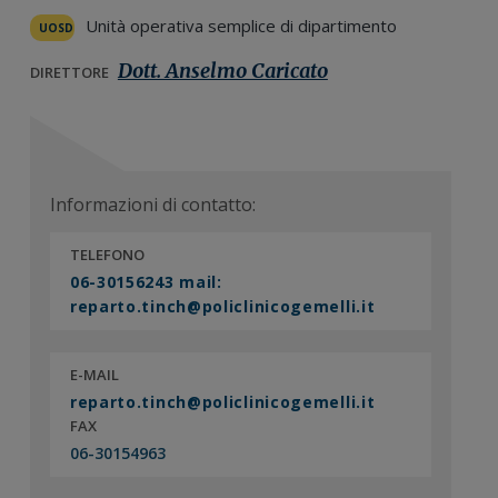
n
i
r
Unità operativa semplice di dipartimento
UOSD
e
n
a
Dott. Anselmo Caricato
p
c
l
DIRETTORE
r
i
e
i
p
p
m
a
r
a
l
i
Informazioni di contatto:
r
e
m
i
a
TELEFONO
a
r
06-30156243 mail:
i
reparto.tinch@policlinicogemelli.it
a
E-MAIL
reparto.tinch@policlinicogemelli.it
FAX
06-30154963