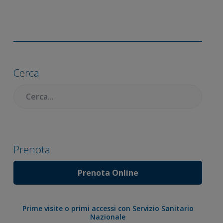
Barra
laterale
Cerca
primaria
Cercare:
Prenota
Prenota Online
Prime visite o primi accessi con Servizio Sanitario
Nazionale