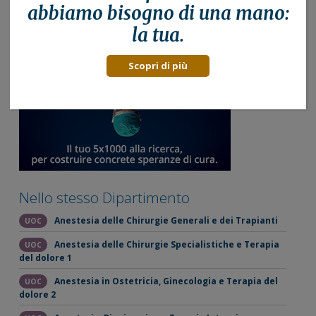
abbiamo bisogno di una mano:
la tua.
Scopri di più
Nello stesso Dipartimento
Anestesia delle Chirurgie Generali e dei Trapianti
UOC
Anestesia delle Chirurgie Specialistiche e Terapia
UOC
del dolore 1
Anestesia in Ostetricia, Ginecologia e Terapia del
UOC
dolore 2