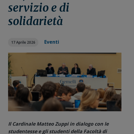
n
i
r
servizio e di
e
n
a
solidarietà
p
c
l
r
i
e
i
p
p
m
a
r
Eventi
17 Aprile 2026
a
l
i
r
e
m
i
a
a
r
i
a
Il Cardinale Matteo Zuppi in dialogo con le
studentesse e gli studenti della Facoltà di