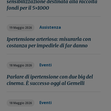
sensibilizzazione destinata alla raccolta
n
i
r
fondi per il 5×1000
e
n
a
p
c
l
r
i
e
Assistenza
i
p
p
19 Maggio 2026
m
a
r
Ipertensione arteriosa: misurarla con
a
l
i
costanza per impedirle di far danno
r
e
m
i
a
a
r
Eventi
i
18 Maggio 2026
a
Parlare di ipertensione con due big del
cinema. È successo oggi al Gemelli
Eventi
18 Maggio 2026