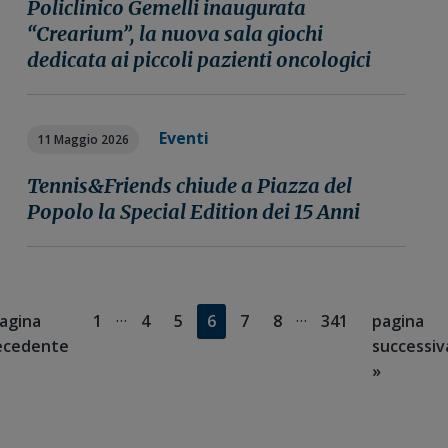
Policlinico Gemelli inaugurata
“Crearium”, la nuova sala giochi
dedicata ai piccoli pazienti oncologici
Eventi
11 Maggio 2026
Tennis&Friends chiude a Piazza del
Popolo la Special Edition dei 15 Anni
Pagine
Pagine
…
…
ai
Pagina
Pagina
Pagina
Pagina
Pagina
Pagina
Pagina
Vai
agina
1
4
5
6
7
8
341
pagina
interim
interim
lla
alla
ecedente
successiv
omesse
omesse
»