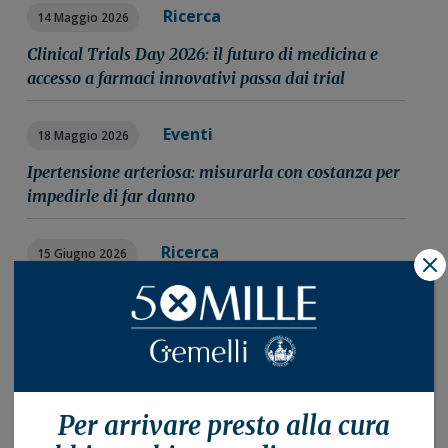
Ricerca
14 Maggio 2026
Clinical Trials Day 2026: il futuro di medicina e
accesso a farmaci innovativi passa dai trial
Eventi
18 Maggio 2026
Ipertensione arteriosa: misurarla con costanza per
impedirle di far danno
Ricerca
15 Giugno 2026
X
Best of ASCO 2026: le novità dal congresso
americano di oncologia commentate dagli esperti
del Gemelli
Archivio
Per arrivare presto alla
cura
2015