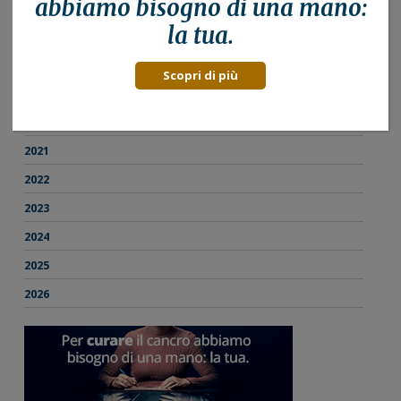
abbiamo bisogno di una mano:
2016
la tua.
2017
2018
Scopri di più
2019
2020
2021
2022
2023
2024
2025
2026