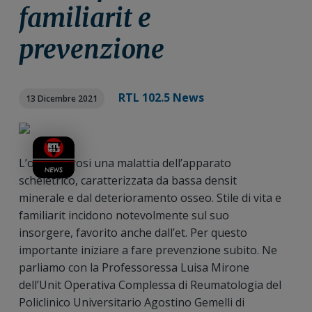
n
i
r
familiarit e
e
n
a
prevenzione
p
c
l
r
i
e
i
p
p
m
a
r
RTL 102.5 News
13 Dicembre 2021
a
l
i
r
e
m
i
a
L’osteoporosi una malattia dell’apparato
a
r
scheletrico, caratterizzata da bassa densit
i
minerale e dal deterioramento osseo. Stile di vita e
a
familiarit incidono notevolmente sul suo
insorgere, favorito anche dall’et. Per questo
importante iniziare a fare prevenzione subito. Ne
parliamo con la Professoressa Luisa Mirone
dell’Unit Operativa Complessa di Reumatologia del
Policlinico Universitario Agostino Gemelli di