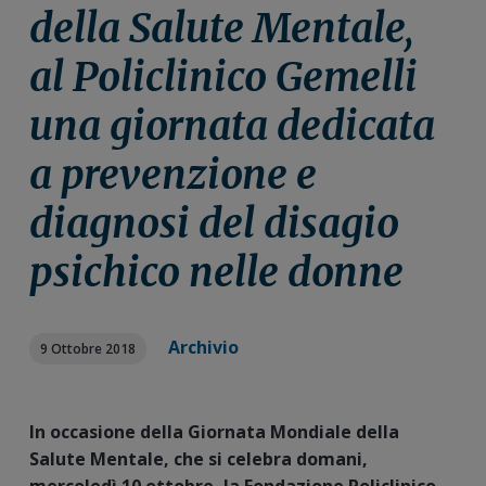
n
i
r
della Salute Mentale,
e
n
a
al Policlinico Gemelli
p
c
l
r
i
e
una giornata dedicata
i
p
p
m
a
r
a prevenzione e
a
l
i
r
e
m
diagnosi del disagio
i
a
a
r
psichico nelle donne
i
a
Archivio
9 Ottobre 2018
In occasione della Giornata Mondiale della
Salute Mentale, che si celebra domani,