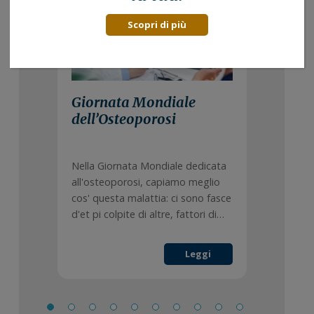
Scopri di più
Giornata Mondiale
dell’Osteoporosi
Nella Giornata Mondiale dedicata
all'osteoporosi, capiamo meglio
cos' questa malattia: ci sono fasce
d'et pi colpite di altre, fattori di…
Leggi