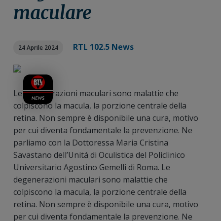
n
i
r
maculare
e
n
a
p
c
l
r
i
e
RTL 102.5 News
24 Aprile 2024
i
p
p
m
a
r
a
l
i
r
e
m
Le degenerazioni maculari sono malattie che
i
a
colpiscono la macula, la porzione centrale della
a
r
retina. Non sempre è disponibile una cura, motivo
i
per cui diventa fondamentale la prevenzione. Ne
a
parliamo con la Dottoressa Maria Cristina
Savastano dell’Unitá di Oculistica del Policlinico
Universitario Agostino Gemelli di Roma. Le
degenerazioni maculari sono malattie che
colpiscono la macula, la porzione centrale della
retina. Non sempre è disponibile una cura, motivo
per cui diventa fondamentale la prevenzione. Ne