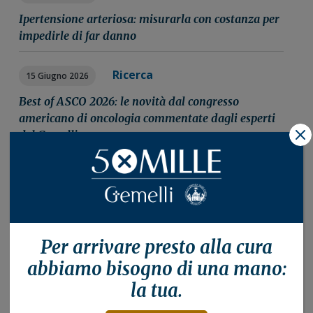
Ipertensione arteriosa: misurarla con costanza per
impedirle di far danno
Ricerca
15 Giugno 2026
Best of ASCO 2026: le novità dal congresso
americano di oncologia commentate dagli esperti
del Gemelli
X
Archivio
2015
2016
2017
Per arrivare presto alla
cura
2018
abbiamo bisogno di una mano:
2019
la tua.
2020