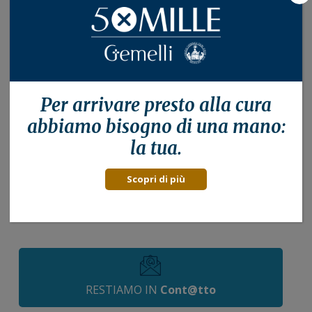
Barra
Per arrivare presto alla
cura
laterale
Cerca nelle news
abbiamo bisogno di una mano:
primaria
la tua.
Cercare:
Scopri di più
RESTIAMO IN
Cont@tto