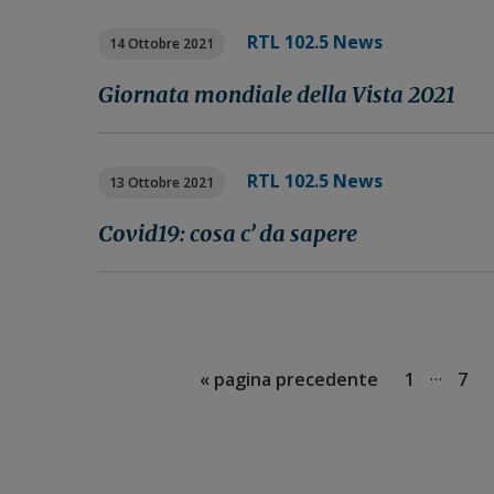
RTL 102.5 News
14 Ottobre 2021
Giornata mondiale della Vista 2021
RTL 102.5 News
13 Ottobre 2021
Covid19: cosa c’ da sapere
Pagine
…
Vai
Pagina
Pag
«
pagina precedente
1
7
interim
alla
omesse