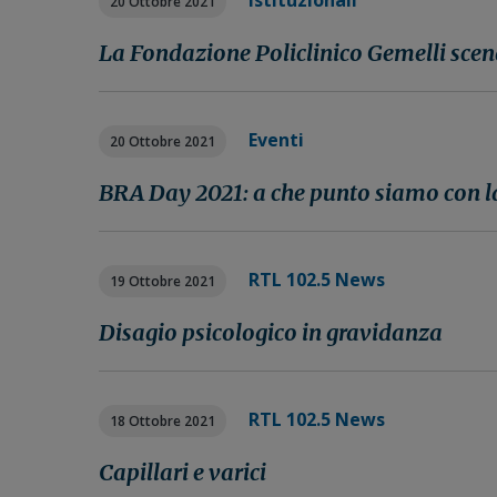
Istituzionali
20 Ottobre 2021
n
i
r
e
n
a
La Fondazione Policlinico Gemelli scen
p
c
l
r
i
e
i
p
p
Eventi
20 Ottobre 2021
m
a
r
a
l
i
BRA Day 2021: a che punto siamo con 
r
e
m
i
a
a
r
RTL 102.5 News
19 Ottobre 2021
i
a
Disagio psicologico in gravidanza
RTL 102.5 News
18 Ottobre 2021
Capillari e varici