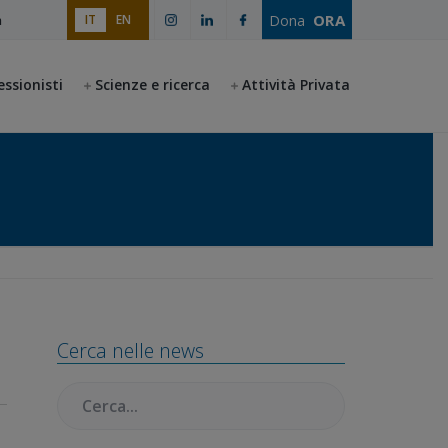
ORA
Dona
IT
EN
a
essionisti
Scienze e ricerca
Attività Privata
Barra
Cerca nelle news
laterale
Cercare:
primaria