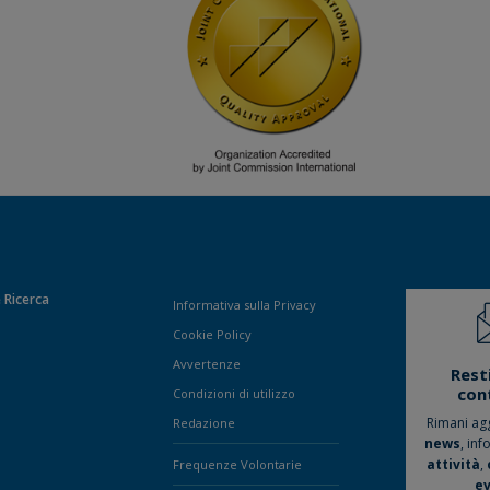
 Ricerca
Informativa sulla Privacy
Cookie Policy
Avvertenze
Rest
con
Condizioni di utilizzo
Rimani ag
Redazione
news
, inf
attività
,
Frequenze Volontarie
ev