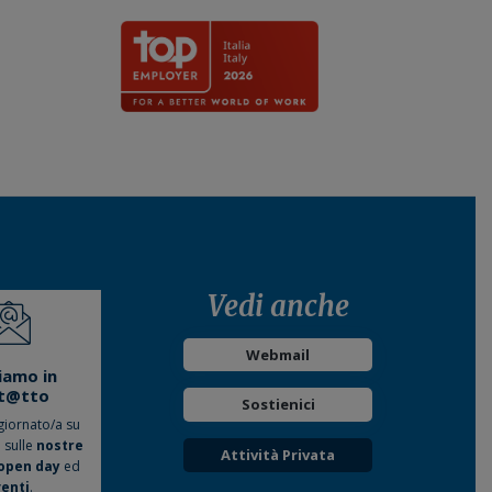
Vedi anche
Webmail
iamo in
t@tto
Sostienici
giornato/a su
o sulle
nostre
Attività Privata
open day
ed
enti
.