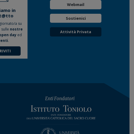
Webmail
iamo in
t@tto
Sostienici
giornato/a su
o sulle
nostre
Attività Privata
open day
ed
enti
.
RIVITI
Enti Fondatori