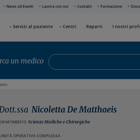
News ed Eventi
Lavora con noi
Contatti
Formazione
Don
Servizi al paziente
Centri
Reparti
I nostri prof
Cerca un medico
rca un medico
aeis
Dott.ssa
Nicoletta De Matthaeis
Scienze Mediche e Chirurgiche
DIPARTIMENTO
UNITÀ OPERATIVA COMPLESSA