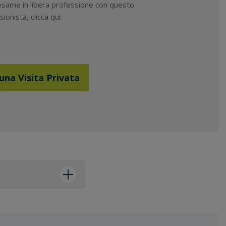
 esame in libera professione con questo
ionista, clicca qui:
una Visita Privata