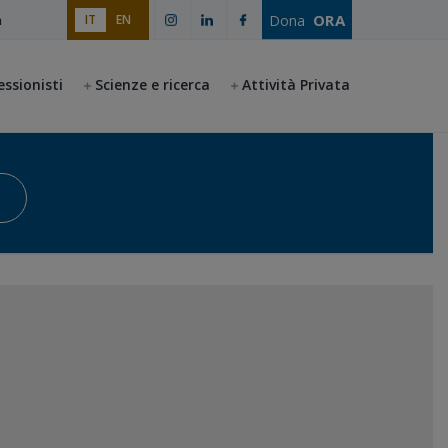
ORA
Dona
IT
EN
a
essionisti
Scienze e ricerca
Attività Privata
Avvia la ricerca