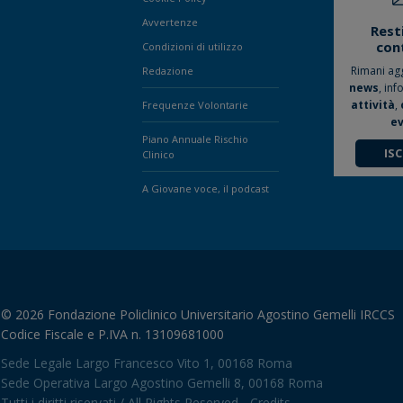
Avvertenze
Rest
con
Condizioni di utilizzo
Rimani ag
Redazione
news
, inf
attività
,
Frequenze Volontarie
ev
Piano Annuale Rischio
ISC
Clinico
A Giovane voce, il podcast
© 2026 Fondazione Policlinico Universitario Agostino Gemelli IRCCS
Codice Fiscale e P.IVA n. 13109681000
Sede Legale Largo Francesco Vito 1, 00168 Roma
Sede Operativa Largo Agostino Gemelli 8, 00168 Roma
Tutti i diritti riservati / All Rights Reserved -
Credits