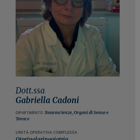
n
i
e
n
p
c
r
i
i
p
m
a
a
l
r
e
i
a
Dott.ssa
Gabriella Cadoni
Neuroscienze, Organi di Senso e
DIPARTIMENTO
Torace
UNITÀ OPERATIVA COMPLESSA
Otorinolaringoiatria