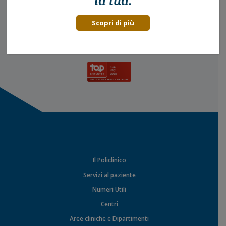
la tua.
Scopri di più
Il Policlinico
Servizi al paziente
Numeri Utili
Centri
Aree cliniche e Dipartimenti