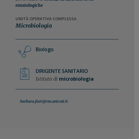
n
i
ematologiche
e
n
UNITÀ OPERATIVA COMPLESSA
p
c
Microbiologia
r
i
i
p
m
a
Biologo
a
l
r
e
i
DIRIGENTE SANITARIO
a
microbiologia
Istituto di
barbara.fiori@rm.unicatt.it