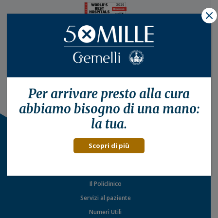
X
Per arrivare presto alla
cura
abbiamo bisogno di una mano:
la tua.
Scopri di più
Il Policlinico
Servizi al paziente
Numeri Utili