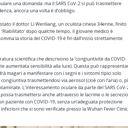
mulare una domanda: ma il SARS CoV-2 si può trasmettere
udenza, ancora una volta è d’obbligo.
stato il dottor Li Wenliang, un oculista cinese 34enne, finito
. ‘Riabilitato’ dopo qualche tempo, il giovane medico è
omma la storia del COVID-19 è fin dall’inizio strettamente
teratura scientifica che descrivono la ‘congiuntivite da COVID-
 volte aumentata sensibilità alla luce). Questa può rappresenta
à magari a manifestare con i segni e i sintomi tipici solo
 congiuntiva trasmettendosi via aerosol (cioè con l’aria) o, p
ontaminate. L’interessamento oculare da parte del SARS CoV-
 possa trasmettersi anche attraverso le lacrime o le secrezio
ad un paziente con COVID-19, senza un’adeguata protezione
infezioni che si sono verificate presso la Wuhan Fever Clinic