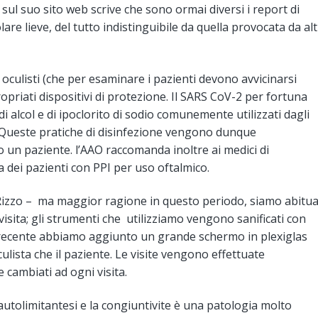
 sul suo sito web scrive che sono ormai diversi i report di
re lieve, del tutto indistinguibile da quella provocata da alt
i oculisti (che per esaminare i pazienti devono avvicinarsi
opriati dispositivi di protezione. Il SARS CoV-2 per fortuna
di alcol e di ipoclorito di sodio comunemente utilizzati dagli
ci. Queste pratiche di disinfezione vengono dunque
 un paziente. l’AAO raccomanda inoltre ai medici di
a dei pazienti con PPI per uso oftalmico.
 Rizzo – ma maggior ragione in questo periodo, siamo abitua
visita; gli strumenti che utilizziamo vengono sanificati con
di recente abbiamo aggiunto un grande schermo in plexiglas
ulista che il paziente. Le visite vengono effettuate
cambiati ad ogni visita.
 autolimitantesi e la congiuntivite è una patologia molto