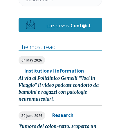
for
Cont@ct
LET’S STAY IN
The most read
04 May 2026
Institutional information
Al via al Policlinico Gemelli “Voci in
Viaggio” il video podcast condotto da
bambini e ragazzi con patologie
neuromuscolari.
Research
30 June 2026
Tumore del colon-retto: scoperto un