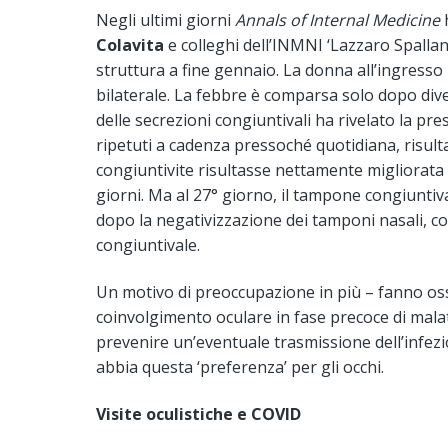
Negli ultimi giorni
Annals of Internal Medicine
h
Colavita
e colleghi dell’INMNI ‘Lazzaro Spallan
struttura a fine gennaio. La donna all’ingresso
bilaterale. La febbre è comparsa solo dopo dive
delle secrezioni congiuntivali ha rivelato la pre
ripetuti a cadenza pressoché quotidiana, risult
congiuntivite risultasse nettamente migliorat
giorni. Ma al 27° giorno, il tampone congiuntiva
dopo la negativizzazione dei tamponi nasali, com
congiuntivale.
Un motivo di preoccupazione in più – fanno oss
coinvolgimento oculare in fase precoce di mala
prevenire un’eventuale trasmissione dell’infezi
abbia questa ‘preferenza’ per gli occhi.
Visite oculistiche e COVID