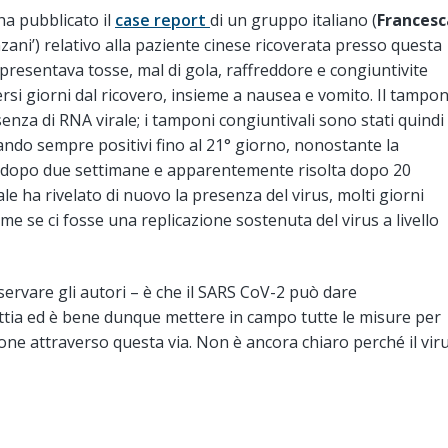
a pubblicato il
case report
di un gruppo italiano (
Francesc
zani’) relativo alla paziente cinese ricoverata presso questa
 presentava tosse, mal di gola, raffreddore e congiuntivite
rsi giorni dal ricovero, insieme a nausea e vomito. Il tampo
senza di RNA virale; i tamponi congiuntivali sono stati quindi
ando sempre positivi fino al 21° giorno, nonostante la
a dopo due settimane e apparentemente risolta dopo 20
le ha rivelato di nuovo la presenza del virus, molti giorni
e se ci fosse una replicazione sostenuta del virus a livello
ervare gli autori – è che il SARS CoV-2 può dare
ttia ed è bene dunque mettere in campo tutte le misure per
one attraverso questa via. Non è ancora chiaro perché il vir