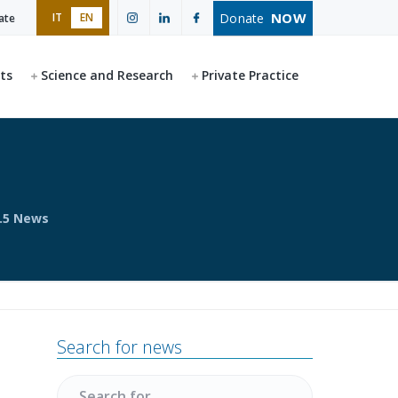
NOW
Donate
IT
EN
ate
ts
Science and Research
Private Practice
.5 News
Primary
Search for news
Sidebar
Search