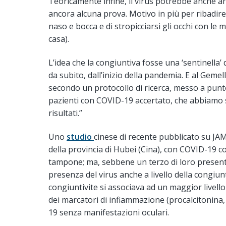
Teoricamente infine, il virus potrebbe anche a
ancora alcuna prova. Motivo in più per ribadire 
naso e bocca e di stropicciarsi gli occhi con l
casa).
L’idea che la congiuntiva fosse una ‘sentinella’
da subito, dall’inizio della pandemia. E al Gem
secondo un protocollo di ricerca, messo a punt
pazienti con COVID-19 accertato, che abbiamo
risultati.”
Uno
studio
cinese di recente pubblicato su JA
della provincia di Hubei (Cina), con COVID-19 co
tampone; ma, sebbene un terzo di loro presenta
presenza del virus anche a livello della congiun
congiuntivite si associava ad un maggior livel
dei marcatori di infiammazione (procalcitonina, 
19 senza manifestazioni oculari.