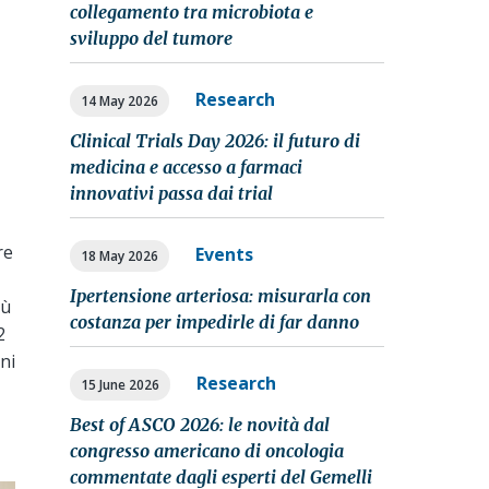
collegamento tra microbiota e
sviluppo del tumore
Research
14 May 2026
Clinical Trials Day 2026: il futuro di
medicina e accesso a farmaci
innovativi passa dai trial
re
Events
18 May 2026
Ipertensione arteriosa: misurarla con
iù
costanza per impedirle di far danno
2
ni
Research
15 June 2026
Best of ASCO 2026: le novità dal
congresso americano di oncologia
commentate dagli esperti del Gemelli