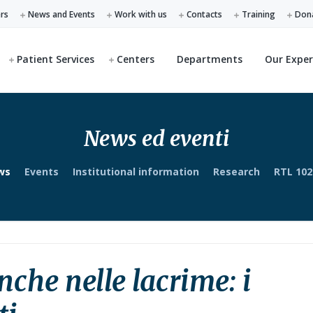
ers
News and Events
Work with us
Contacts
Training
Don
Patient Services
Centers
Departments
Our Exper
News ed eventi
ws
Events
Institutional information
Research
RTL 102
nche nelle lacrime: i