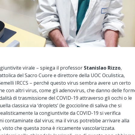
iuntivite virale – spiega il professor
Stanislao Rizzo
,
ttolica del Sacro Cuore e direttore della UOC Oculistica,
Gemelli IRCCS – perché questo virus sembra avere un certo
e con altri virus, come gli adenovirus, che danno delle form
alità di trasmissione del COVID-19 attraverso gli occhi o le
la classica via ‘droplets’ (le goccioline di saliva che si
 realisticamente la congiuntivite da COVID-19 si verifica
ni contaminate dal virus; ma il virus potrebbe arrivare alla
, visto che questa zona è riccamente vascolarizzata.