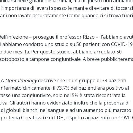
nnidarsi nelle ghiandole lacrimali, ma di questo non abbiamo
l’importanza di lavarsi spesso le mani e di evitare di toccarsi
e mani non lavate accuratamente (come quando ci si trova fuori
 dell’infezione – prosegue il professor Rizzo – l’abbiamo avu
elli abbiamo condotto uno studio su 50 pazienti con COVID-19
o due mesi fa. Per questo studio, abbiamo arruolato 50
 sottoposto a tampone congiuntivale. A breve pubblicheremo
MA
Ophtalmology
descrive che in un gruppo di 38 pazienti
nfermato clinicamente, il 73,7% dei pazienti era positivo al
sse una congiuntivite, solo nel 5% è stata riscontrata la
tiva. Gli autori hanno evidenziato inoltre che la presenza di
lo di globuli bianchi nel sangue e ad un aumento più marcato
proteina C reattiva) e di LDH, rispetto ai pazienti con COVID