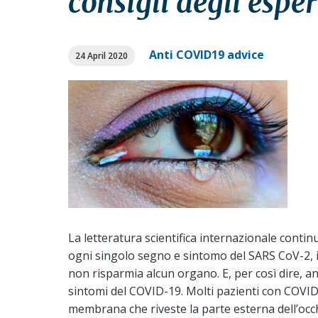
consigli degli esper
a
a
t
r
i
Anti COVID19 advice
24 April 2020
o
n
La letteratura scientifica internazionale conti
ogni singolo segno e sintomo del SARS CoV-2, 
non risparmia alcun organo. E, per così dire, an
sintomi del COVID-19. Molti pazienti con COVID
membrana che riveste la parte esterna dell’occhio