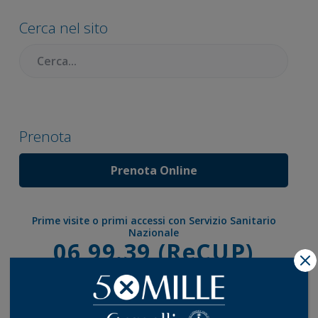
laterale
Cerca nel sito
primaria
Cercare:
Prenota
Prenota Online
Prime visite o primi accessi con Servizio Sanitario
Nazionale
Chiama
06 99.39 (ReCUP)
X
[ LUN-VEN dalle 7:30 alle 19:30 – SAB dalle 7:30 alle 13:00]
Chiama
06 8880.5560