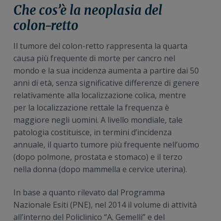
n
i
r
Che cos’è la neoplasia del
e
n
a
colon-retto
p
c
l
r
i
e
Il tumore del colon-retto rappresenta la quarta
i
p
p
causa più frequente di morte per cancro nel
m
a
r
mondo e la sua incidenza aumenta a partire dai 50
a
l
i
anni di età, senza significative differenze di genere
r
e
m
relativamente alla localizzazione colica, mentre
i
a
per la localizzazione rettale la frequenza è
a
r
maggiore negli uomini. A livello mondiale, tale
i
patologia costituisce, in termini d’incidenza
a
annuale, il quarto tumore più frequente nell’uomo
(dopo polmone, prostata e stomaco) e il terzo
nella donna (dopo mammella e cervice uterina).
In base a quanto rilevato dal Programma
Nazionale Esiti (PNE), nel 2014 il volume di attività
all’interno del Policlinico “A. Gemelli” e del