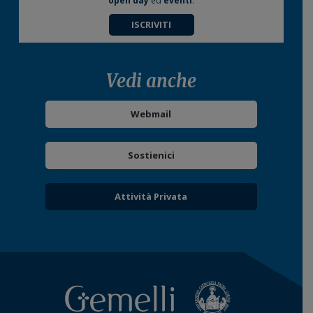
open day
ed
eventi
.
ISCRIVITI
Vedi anche
Webmail
Sostienici
Attività Privata