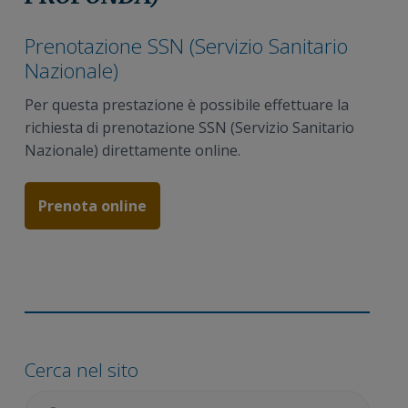
n
i
r
e
n
a
Prenotazione SSN (Servizio Sanitario
p
c
l
Nazionale)
r
i
e
i
p
p
Per questa prestazione è possibile effettuare la
m
a
r
richiesta di prenotazione SSN (Servizio Sanitario
a
l
i
Nazionale) direttamente online.
r
e
m
i
a
Prenota online
a
r
i
a
Barra
laterale
Cerca nel sito
primaria
Cercare: