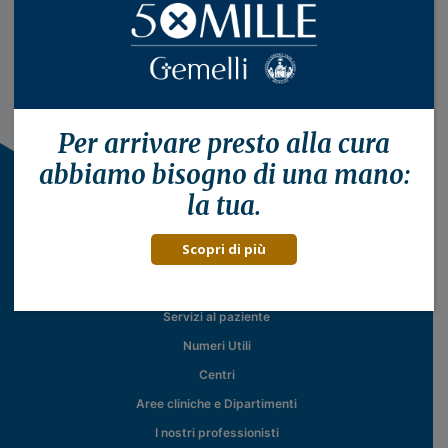
Per arrivare presto alla
cura
abbiamo bisogno di una mano:
la tua.
Scopri di più
Il Policlinico
Servizi al paziente
Numeri Utili
Centri
Aree cliniche e Dipartimenti
I nostri professionisti