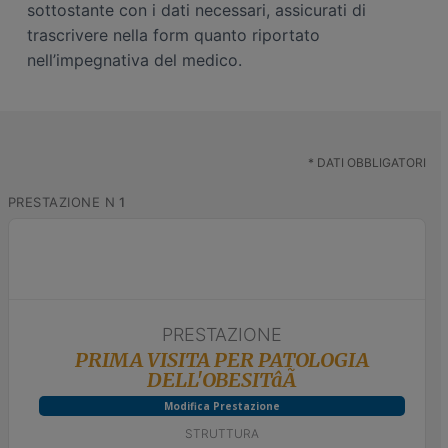
sottostante con i dati necessari, assicurati di
n
i
trascrivere nella form quanto riportato
e
n
nell’impegnativa del medico.
p
c
r
i
i
p
m
a
a
l
*
DATI OBBLIGATORI
r
e
PRESTAZIONE N
1
i
a
PRESTAZIONE
PRIMA VISITA PER PATOLOGIA
DELL'OBESITâÃ
Modifica Prestazione
STRUTTURA