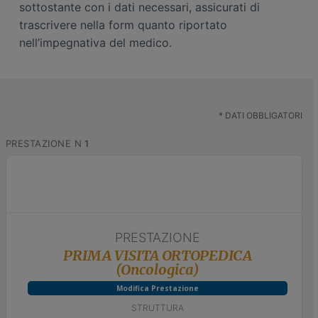
sottostante con i dati necessari, assicurati di
n
i
trascrivere nella form quanto riportato
e
n
nell’impegnativa del medico.
p
c
r
i
i
p
m
a
a
l
*
DATI OBBLIGATORI
r
e
PRESTAZIONE N
1
i
a
PRESTAZIONE
PRIMA VISITA ORTOPEDICA
(Oncologica)
Modifica Prestazione
STRUTTURA