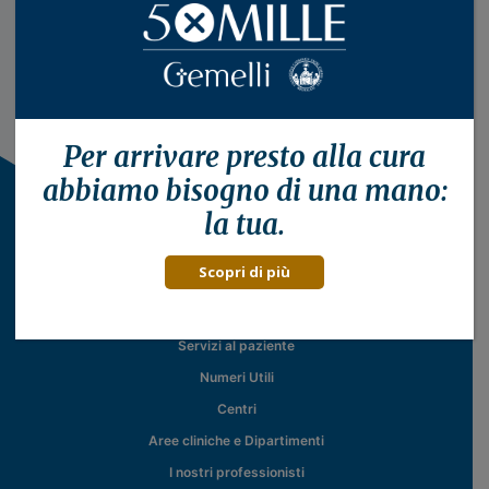
Per arrivare presto alla
cura
abbiamo bisogno di una mano:
la tua.
Scopri di più
Il Policlinico
Servizi al paziente
Numeri Utili
Centri
Aree cliniche e Dipartimenti
I nostri professionisti