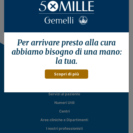
Per arrivare presto alla
cura
abbiamo bisogno di una mano:
la tua.
Scopri di più
Il Policlinico
Servizi al paziente
Numeri Utili
Centri
Aree cliniche e Dipartimenti
I nostri professionisti