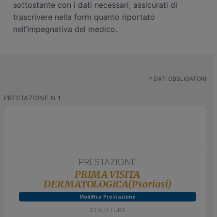
sottostante con i dati necessari, assicurati di
n
i
trascrivere nella form quanto riportato
e
n
nell’impegnativa del medico.
p
c
r
i
i
p
m
a
a
l
*
DATI OBBLIGATORI
r
e
PRESTAZIONE N
1
i
a
PRESTAZIONE
PRIMA VISITA
DERMATOLOGICA(Psoriasi)
Modifica Prestazione
STRUTTURA