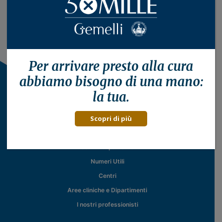
Per arrivare presto alla
cura
abbiamo bisogno di una mano:
la tua.
Scopri di più
Il Policlinico
Servizi al paziente
Numeri Utili
Centri
Aree cliniche e Dipartimenti
I nostri professionisti