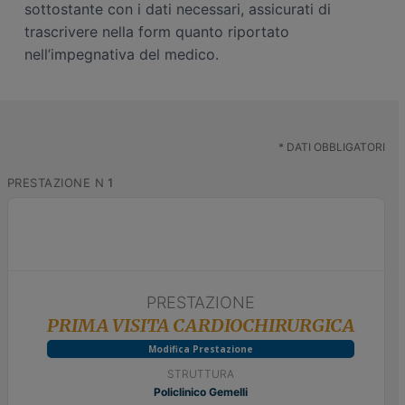
sottostante con i dati necessari, assicurati di
n
i
trascrivere nella form quanto riportato
e
n
nell’impegnativa del medico.
p
c
r
i
i
p
m
a
a
l
*
DATI OBBLIGATORI
r
e
PRESTAZIONE N
1
i
a
PRESTAZIONE
PRIMA VISITA CARDIOCHIRURGICA
Modifica Prestazione
STRUTTURA
Policlinico Gemelli