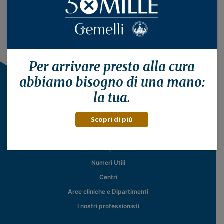
Per arrivare presto alla
cura
abbiamo bisogno di una mano:
la tua.
Scopri di più
Il Policlinico
Servizi al paziente
Numeri Utili
Centri
Aree cliniche e Dipartimenti
I nostri professionisti