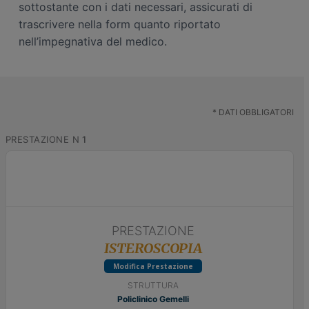
sottostante con i dati necessari, assicurati di
n
i
trascrivere nella form quanto riportato
e
n
nell’impegnativa del medico.
p
c
r
i
i
p
m
a
a
l
*
DATI OBBLIGATORI
r
e
PRESTAZIONE N
1
i
a
PRESTAZIONE
ISTEROSCOPIA
Modifica Prestazione
STRUTTURA
Policlinico Gemelli