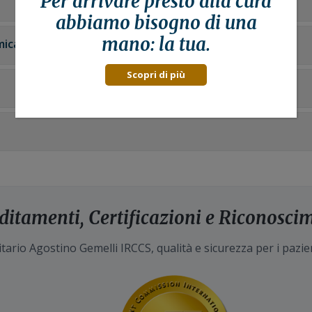
Per arrivare presto alla
cura
abbiamo bisogno di una
mano: la tua.
mica
Scopri di più
ditamenti, Certificazioni e Riconosci
tario Agostino Gemelli IRCCS, qualità e sicurezza per i pazie