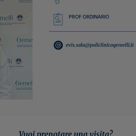
PROF ORDINARIO
evis.sala@policlinicogemelli.it
Vuoi prenotare una visita?