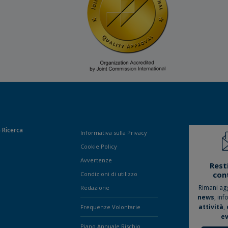
 Ricerca
Informativa sulla Privacy
Cookie Policy
Avvertenze
Rest
con
Condizioni di utilizzo
Rimani ag
Redazione
news
, inf
attività
,
Frequenze Volontarie
ev
Piano Annuale Rischio