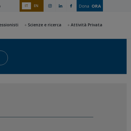
ORA
Dona
IT
EN
a
essionisti
Scienze e ricerca
Attività Privata
Avvia la ricerca