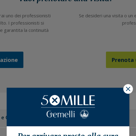
rai uno dei professionisti
Se desideri una visita o un
lto. I professionisti si
profess
 garantita la continuità
tazione
Prenota 
X
 e Collaborazioni