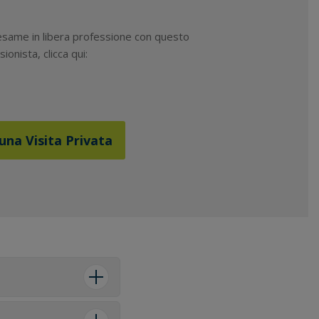
 esame in libera professione con questo
ionista, clicca qui:
una Visita Privata