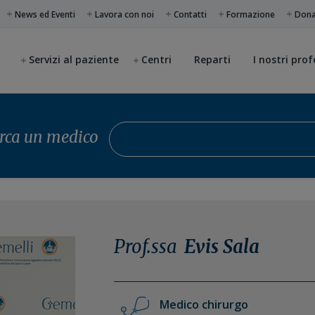
News ed Eventi
Lavora con noi
Contatti
Formazione
Don
Servizi al paziente
Centri
Reparti
I nostri prof
Cerca un medico
rca un medico
Prof.ssa
Evis Sala
Medico chirurgo