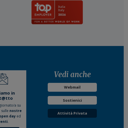
Vedi anche
Webmail
iamo in
t@tto
Sostienici
giornato/a su
o sulle
nostre
Attività Privata
open day
ed
enti
.