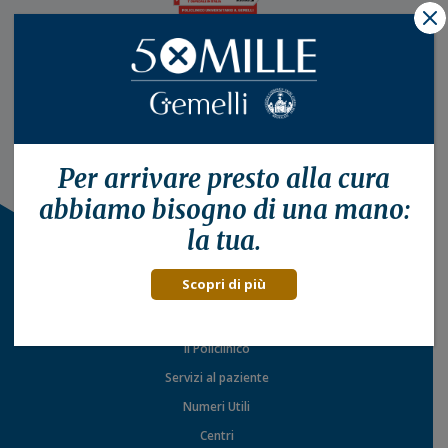
X
Per arrivare presto alla
cura
abbiamo bisogno di una mano:
la tua.
Scopri di più
Il Policlinico
Servizi al paziente
Numeri Utili
Centri