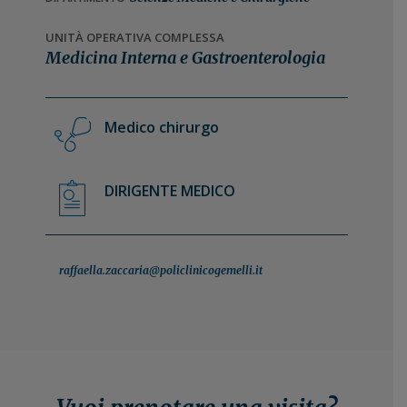
n
i
e
n
UNITÀ OPERATIVA COMPLESSA
Medicina Interna e Gastroenterologia
p
c
r
i
i
p
m
a
Medico chirurgo
a
l
r
e
DIRIGENTE MEDICO
i
a
raffaella.zaccaria@policlinicogemelli.it