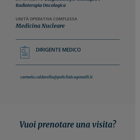
n
i
Radioterapia Oncologica
e
n
UNITÀ OPERATIVA COMPLESSA
p
c
Medicina Nucleare
r
i
i
p
m
a
DIRIGENTE MEDICO
a
l
r
e
i
a
carmelo.caldarella@policlinicogemelli.it
Vuoi prenotare una visita?