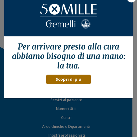
Per arrivare presto alla
cura
abbiamo bisogno di una mano:
la tua.
Scopri di più
Il Policlinico
Servizi al paziente
Numeri Utili
Centri
Aree cliniche e Dipartimenti
I nostri professionisti