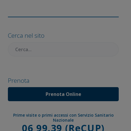
Barra
laterale
Cerca nel sito
primaria
Cercare:
Prenota
Prenota Online
Prime visite o primi accessi con Servizio Sanitario
Nazionale
Chiama
06 99.39 (ReCUP)