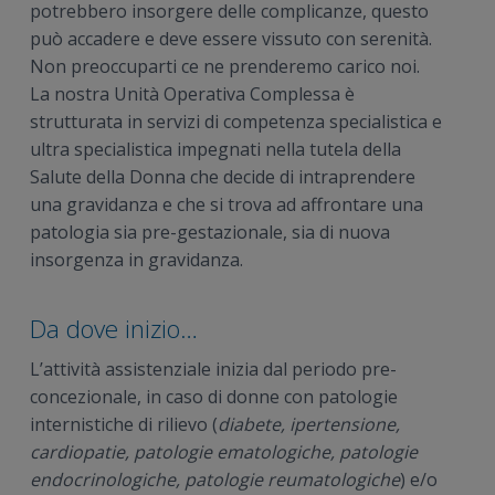
potrebbero insorgere delle complicanze, questo
n
i
r
può accadere e deve essere vissuto con serenità.
e
n
a
Non preoccuparti ce ne prenderemo carico noi.
p
c
l
La nostra Unità Operativa Complessa è
r
i
e
strutturata in servizi di competenza specialistica e
i
p
p
ultra specialistica impegnati nella tutela della
m
a
r
Salute della Donna che decide di intraprendere
a
l
i
una gravidanza e che si trova ad affrontare una
r
e
m
patologia sia pre-gestazionale, sia di nuova
i
a
insorgenza in gravidanza.
a
r
i
a
Da dove inizio…
L’attività assistenziale inizia dal periodo pre-
concezionale, in caso di donne con patologie
internistiche di rilievo (
diabete, ipertensione,
cardiopatie, patologie ematologiche, patologie
endocrinologiche, patologie reumatologiche
) e/o